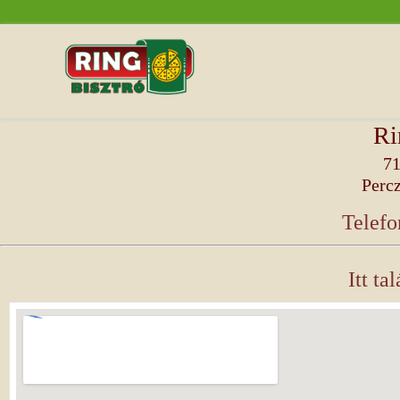
Ri
71
Percz
Telefo
Itt ta