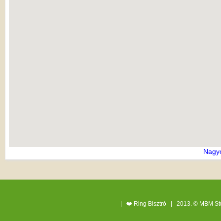
Nagyo
| ❤️ Ring Bisztró |
2013. © MBM St